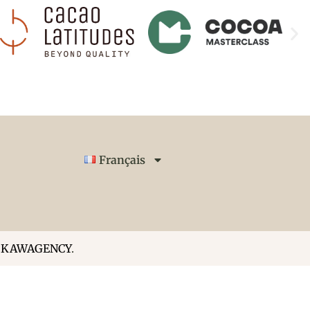
Français
r
KAWAGENCY
.