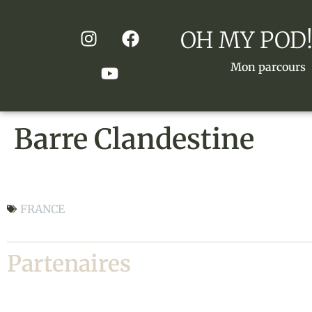
OH MY POD!
Mon parcours
Barre Clandestine
Barre Clandestine
FRANCE
Partenaires