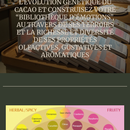
L’ÉVOLUTION GÉNÉTIQUE DU
CACAO ET CONSTRUISEZ VOTRE
“BIBLIOTHÈQUE D’ÉMOTIONS”,
AU TRAVERS DE SES TERROIRS
ET LA RICHESSE ET DIVERSITÉ
DE SES PROPRIÉTÉS
OLFACTIVES, GUSTATIVES ET
ARÔMATIQUES