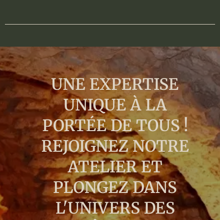
UNE EXPERTISE
UNIQUE À LA
PORTÉE DE TOUS !
REJOIGNEZ NOTRE
ATELIER ET
PLONGEZ DANS
L'UNIVERS DES