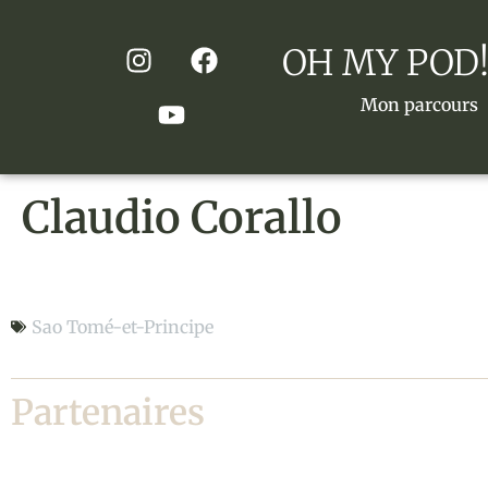
OH MY POD!
Mon parcours
Claudio Corallo
Claudio Corallo
Sao Tomé-et-Principe
Partenaires