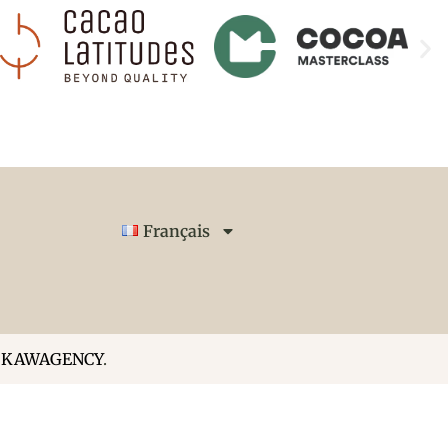
Français
r
KAWAGENCY
.