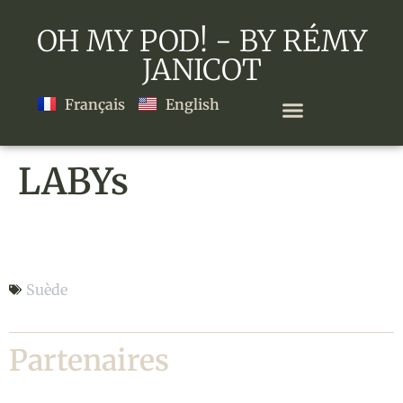
OH MY POD! - BY RÉMY
JANICOT
Français
English
LABYs
LABYs
Suède
Partenaires