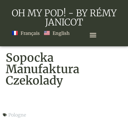
OH MY POD! - BY RÉMY
JANICOT
Français
English
Sopocka
Manufaktura
Czekolady
Sopocka Manufaktura Czekolady
Pologne