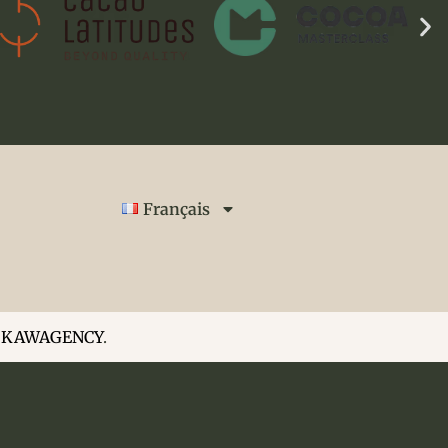
Français
r
KAWAGENCY
.