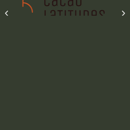
Fruition Chocolate
Works - États-Unis
Fruition Chocolate Works
Goodnow Farms
Chocolate - États-Unis
Goodnow Farms
Chocolate
Evertide Chocolate
LIENS
Français
Maker - Canada
English
RAPIDES
Evertide Chocolate
Mon parcours
Maker
Chocolathèque
Qantu - Canada
Contact
Qantu
2025 – © Oh My Pod By Rémy Janicot |
Mentions