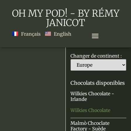
OH MY POD! - BY RÉMY
JANICOT
Français
English
Changer de continent :
Zoom
level
changed
to
Chocolats disponibles
2
Wilkies Chocolate -
Irlande
Wilkies Chocolate
Malmò Chcoclate
Factory - Suède