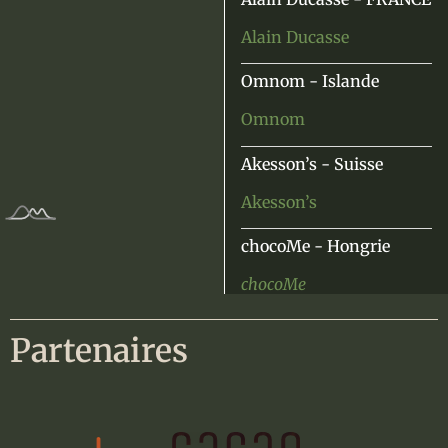
Alain Ducasse
Omnom - Islande
Omnom
Akesson’s - Suisse
Akesson’s
chocoMe - Hongrie
chocoMe
Chocolala - Estonie
Partenaires
Chocolala
Duffy’s - Royaume-Uni