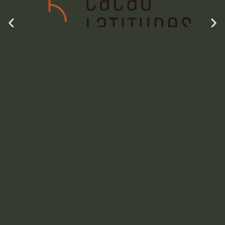
Duffy's
Kakau Worship - Grèce
Kakau Worship
Chocolate Tree -
Royaume-Uni
Chocolate Tree
Puchero - Espagne
LIENS
Puchero
Français
English
RAPIDES
Cacao Experience -
Mon parcours
FRANCE
Chocolathèque
Cacao Experience
Contact
Garçoa Chocolate -
Suisse
2025 – © Oh My Pod By Rémy Janicot |
Mentions