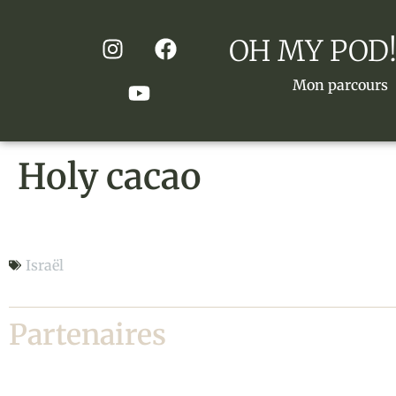
OH MY POD!
Mon parcours
Holy cacao
Holy cacao
Israël
Partenaires