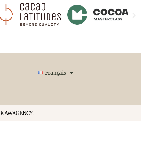
Français
r
KAWAGENCY
.