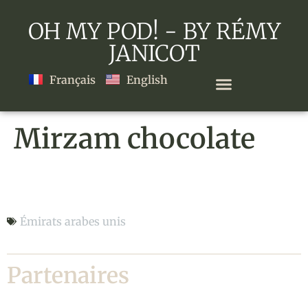
OH MY POD! - BY RÉMY
JANICOT
Français
English
Mirzam chocolate
Mirzam chocolate
Émirats arabes unis
Partenaires